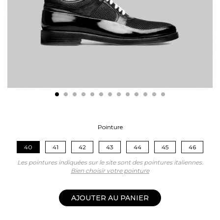
Pointure
40
41
42
43
44
45
46
Les pointures indiquées sur le site sont des pointures italiennes.
Bien choisir votre pointure
AJOUTER AU PANIER