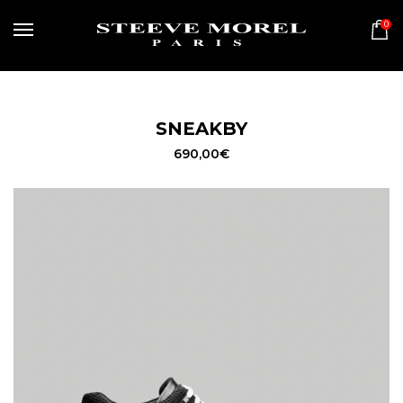
0
MENU
SNEAKBY
690,00
€