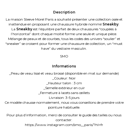
Description
La maison Steeve Morel Paris a souhaité présenter une collection osée et
inattendue en proposant une chaussure hybride nommé
Sneakby
.
La
Sneakby
est l’équilibre parfait de deux chaussures “coupées à
l’horizontal” dont chaque moitié forme une seule et unique pièce.
Mélange de peaux et de courbes, tous les codes des univers “soulier” et
“sneaker” se croisent pour former une chaussure de collection, un “must
have” du vestiaire masculin.
SMO
Informations
_Peau de veau lissé et veau brossé (disponible en mat sur demande)
_Couleur: Noir
_Hauteur talon : 3 cm
_Semelle extérieur en cuir
_Fermeture à lacets sans œillets
Livraison: 3-5 jours
Ce modèle chausse normalement, nous vous conseillons de prendre votre
pointure habituelle.
Pour plus d’information, merci de consulter le guide des tailles ou nous
contacter:
https://www.instagram.com/smo__paris/?hl=fr