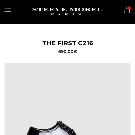
0
MENU
THE FIRST C216
690,00
€