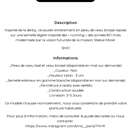
Description
Inspirée de la derby, ce soulier entièrement en peau de veau brossé repose
sur une semelle légère inspirée des « running » des années 80 mais
modernisée par la vision futuriste de la maison Steeve Morel.
SMO
Informations
_Peau de veau lissé et veau brossé (disponible en mat sur demande)
_Couleur: Noir
_Hauteur talon : 3 cm
_Semelle extérieur en gomme blanche (disponible en noir sur demande)
_Fermeture à lacets avec oeillets
_Construction soudée
Livraison: 3-5 Jours
Ce modèle chausse normalement, nous vous conseillons de prendre votre
pointure habituelle.
Pour plus d’information, merci de consulter le guide des tailles ou nous
contacter:
https://www.instagram.com/smo__paris/?hl=fr