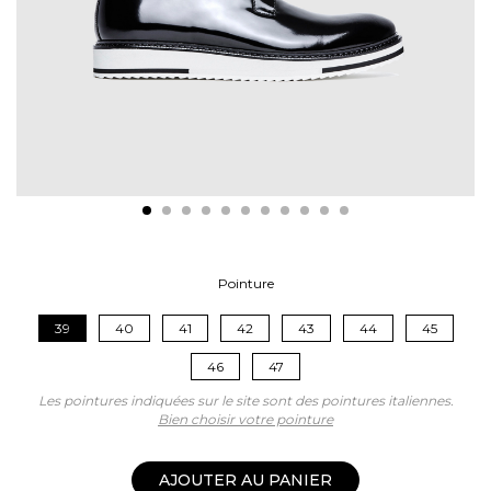
Pointure
39
40
41
42
43
44
45
46
47
Les pointures indiquées sur le site sont des pointures italiennes.
Bien choisir votre pointure
AJOUTER AU PANIER